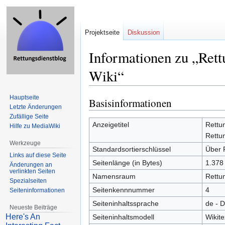
Projektseite
Diskussion
Informationen zu „Rett
Wiki“
Hauptseite
Basisinformationen
Zur
Zur
Letzte Änderungen
Navigation
Suche
Zufällige Seite
springen
springen
Anzeigetitel
Rettu
Hilfe zu MediaWiki
Rettu
Werkzeuge
Standardsortierschlüssel
Über 
Links auf diese Seite
Seitenlänge (in Bytes)
1.378
Änderungen an
verlinkten Seiten
Namensraum
Rettu
Spezialseiten
Seitenkennnummer
4
Seiten­informationen
Seiteninhaltssprache
de - 
Neueste Beiträge
Here's An
Seiteninhaltsmodell
Wikite