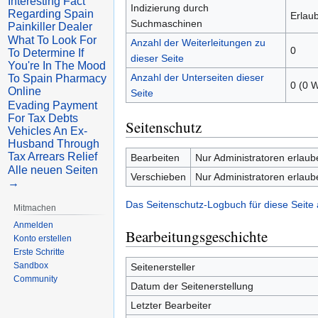
Interesting Fact
Indizierung durch
Regarding Spain
Erlaub
Suchmaschinen
Painkiller Dealer
What To Look For
Anzahl der Weiterleitungen zu
0
To Determine If
dieser Seite
You're In The Mood
Anzahl der Unterseiten dieser
To Spain Pharmacy
0 (0 W
Online
Seite
Evading Payment
For Tax Debts
Seitenschutz
Vehicles An Ex-
Husband Through
Tax Arrears Relief
Bearbeiten
Nur Administratoren erlaub
Alle neuen Seiten
Verschieben
Nur Administratoren erlaub
→
Das Seitenschutz-Logbuch für diese Seite
Mitmachen
Anmelden
Bearbeitungsgeschichte
Konto erstellen
Erste Schritte
Sandbox
Seitenersteller
Community
Datum der Seitenerstellung
Letzter Bearbeiter